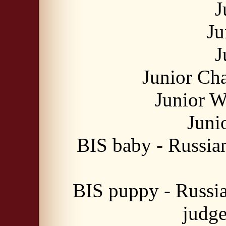
J
Ju
J
Junior Ch
Junior W
Juni
BIS baby - Russia
BIS puppy - Russi
judg