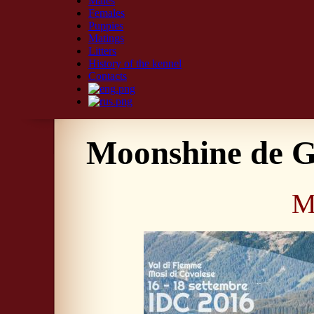
Males
Females
Puppies
Matings
Litters
History of the kennel
Contacts
Moonshine de G
M