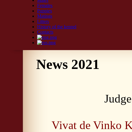
Males
Females
Puppies
Matings
Litters
History of the kennel
Contacts
News 2021
Judge
Vivat de Vinko K