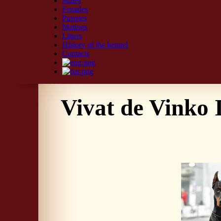
Males
Females
Puppies
Matings
Litters
History of the kennel
Contacts
Vivat de Vinko 