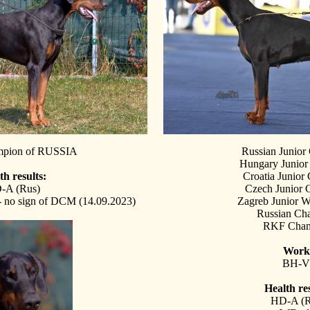
mpion of RUSSIA
Russian Junio
Hungary Junio
th results:
Croatia Junior
-A (Rus)
Czech Junior
no sign of DCM (14.09.2023)
Zagreb Junior W
Russian Ch
RKF Cham
Work
BH-V
Health res
HD-A (R