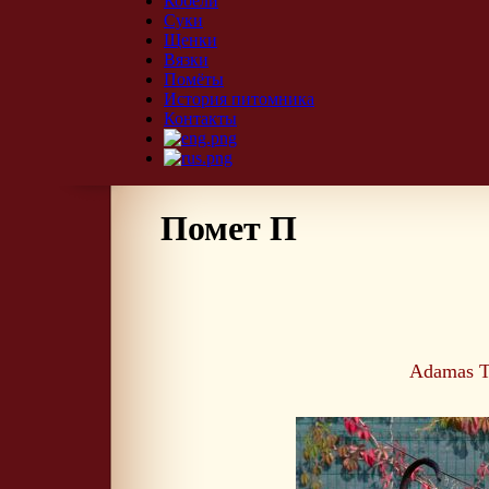
Кобели
Суки
Щенки
Вязки
Помёты
История питомника
Контакты
Помет П
Adamas T