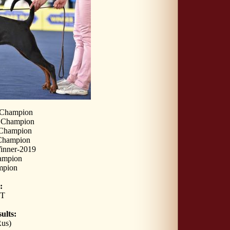
r Champion
r Champion
 Champion
 Champion
inner-2019
ampion
pion
:
T
ults:
us)