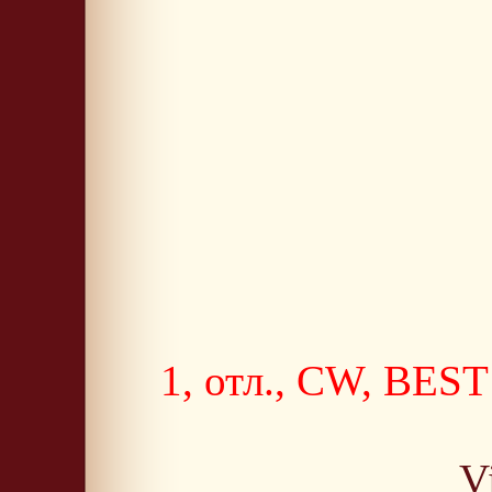
1, отл., CW, B
V