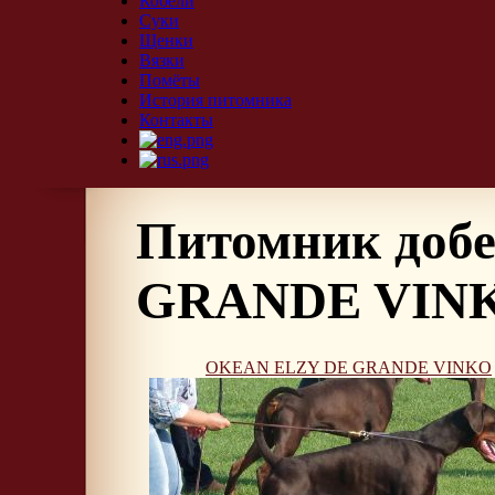
Кобели
Суки
Щенки
Вязки
Помёты
История питомника
Контакты
Питомник доб
GRANDE VIN
OKEAN ELZY DE GRANDE VINKO