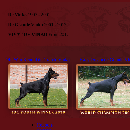
De Vinko
1997 - 2001
De Grande Vinko
2001 - 2017
VIVAT DE VINKO
From 2017
Obi Wan Kenobi de Grande Vinko
Hazy Dream de Grande Vi
Новости