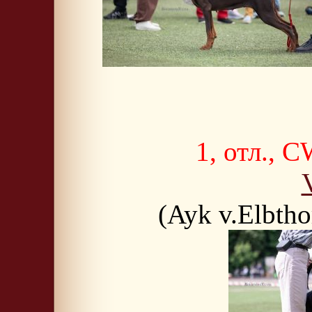
1, отл.,
(Ayk v.Elbth