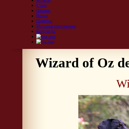
Кобели
Суки
Щенки
Вязки
Помёты
История питомника
Контакты
Wizard of Oz d
Wi