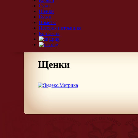
Кобели
Суки
Щенки
Вязки
Помёты
История питомника
Контакты
Щенки