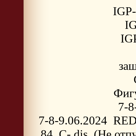
IGP-
IG
IGP
защ
Фигу
7-8
7-8-9.06.2024 RED
84, C- dis. (Не от