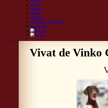
Кобели
Суки
Щенки
Вязки
Помёты
История питомника
Контакты
Vivat de Vinko
V