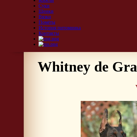
Кобели
Суки
Щенки
Вязки
Помёты
История питомника
Контакты
Whitney de Gra