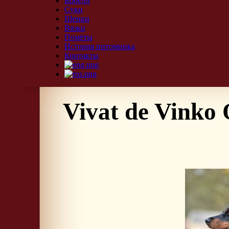
Кобели
Суки
Щенки
Вязки
Помёты
История питомника
Контакты
Vivat de Vinko