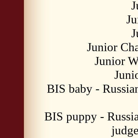
J
Ju
J
Junior Ch
Junior W
Juni
BIS baby - Russia
BIS puppy - Russi
judg