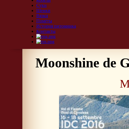
Кобели
Суки
Щенки
Вязки
Помёты
История питомника
Контакты
Moonshine de G
M