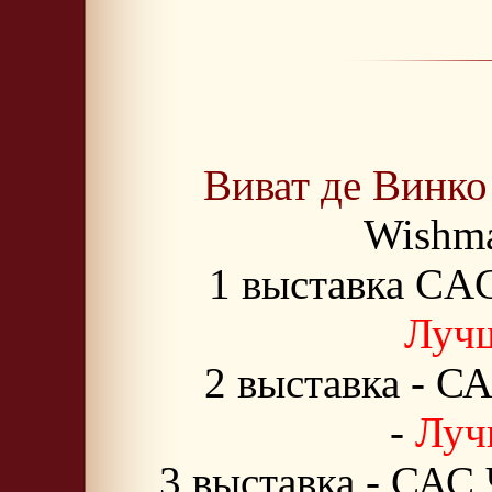
Виват де Винк
Wishmas
1 выставка CAC
Лучш
2 выставка - С
-
Лучш
3 выставка - САС