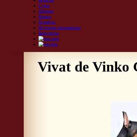
Кобели
Суки
Щенки
Вязки
Помёты
История питомника
Контакты
Vivat de Vinko 