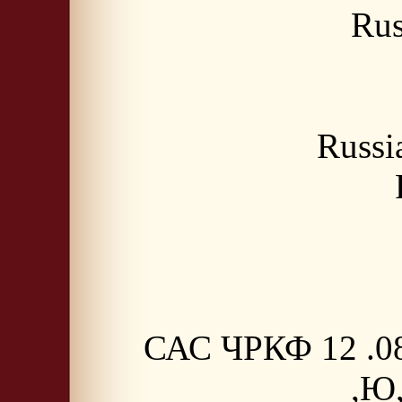
Rus
Russ
САС ЧРКФ 12 .08
,Ю