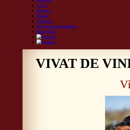
Кобели
Суки
Щенки
Вязки
Помёты
История питомника
Контакты
VIVAT DE VI
V