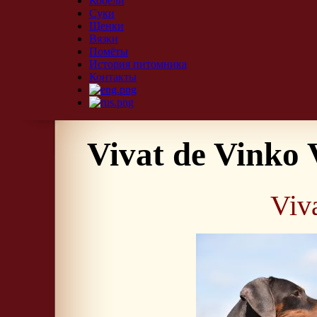
Кобели
Суки
Щенки
Вязки
Помёты
История питомника
Контакты
Vivat de Vinko 
Viv