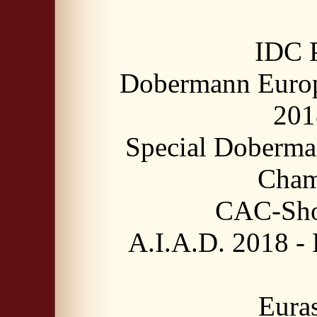
IDC 
Dobermann Euro
201
Special Doberm
Cham
CAC-Show
A.I.A.D. 201
Euras