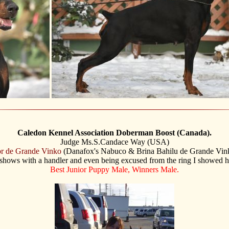
Caledon Kennel Association Doberman Boost (Canada).
Judge Ms.S.Candace Way (USA)
or de Grande Vinko
(Danafox's Nabuco & Brina Bahilu de Grande Vink
 shows with a handler and even being excused from the ring I showed h
Best Junior Puppy Male, Winners Male.