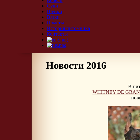
Кобели
Суки
Щенки
Вязки
Помёты
История питомника
Контакты
Новости 2016
В пи
WHITNEY DE GRAN
нов