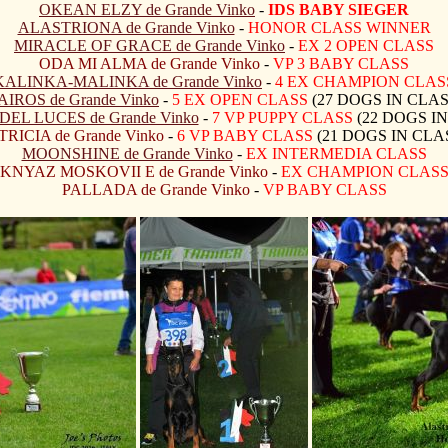
OKEAN ELZY de Grande Vinko
-
IDS BABY SIEGER
ALASTRIONA de Grande Vinko
-
HONOR CLASS WINNER
MIRACLE OF GRACE de Grande Vinko
-
EX 2 OPEN CLASS
ODA MI ALMA de Grande Vinko
-
VP 3 BABY CLASS
KALINKA-MALINKA de Grande Vinko
-
4 EX CHAMPION CLAS
AIROS de Grande Vinko
-
5 EX OPEN CLASS
(27 DOGS IN CLAS
EL LUCES de Grande Vinko
-
7 VP PUPPY CLASS
(22 DOGS IN
TRICIA de Grande Vinko
-
6 VP BABY CLASS
(21 DOGS IN CLA
MOONSHINE de Grande Vinko
-
EX INTERMEDIA CLASS
KNYAZ MOSKOVII E de Grande Vinko
-
EX CHAMPION CLAS
PALLADA de Grande Vinko
-
VP BABY CLASS