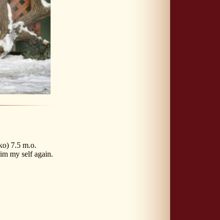
o) 7.5 m.o.
im my self again.