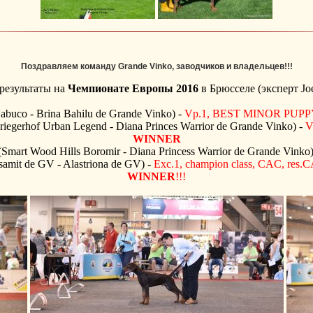
Поздравляем команду Grande Vinko, заводчиков и владельцев!!!
результаты на
Чемпионате Европы 2016
в Брюсселе (эксперт Joe
abuco - Brina Bahilu de Grande Vinko) -
Vp.1, BEST MINOR PUPP
iegerhof Urban Legend - Diana Princes Warrior de Grande Vinko) -
V
WINNER
Smart Wood Hills Boromir - Diana Princess Warrior de Grande Vinko
amit de GV - Alastriona de GV) -
Exc.1, champion class, CAC, res.C
WINNER
!!!