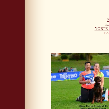
K
NORTE D
PA