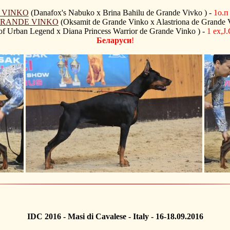
 VINKO
(Danafox's Nabuko x Brina Bahilu de Grande Vivko ) -
1о.
GRANDE VINKO
(Oksamit de Grande Vinko x Alastriona de Grande 
f Urban Legend x Diana Princess Warrior de Grande Vinko ) -
1 ex
Беларуси
!
IDC 2016 - Masi di Cavalese - Italy - 16-18.09.2016