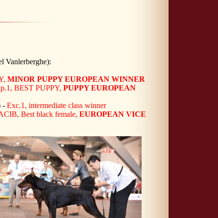
l Vanlerberghe):
Y,
MINOR PUPPY EUROPEAN WINNER
p.1, BEST PUPPY,
PUPPY EUROPEAN
) -
Exc.1, intermediate class winner
ACIB, Best black female,
EUROPEAN VICE