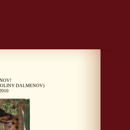
ENOV!
 DOLINY DALMENOV)
2010