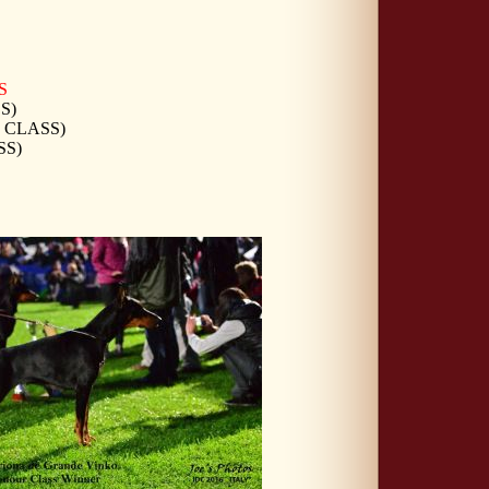
S
S)
 CLASS)
SS)
S