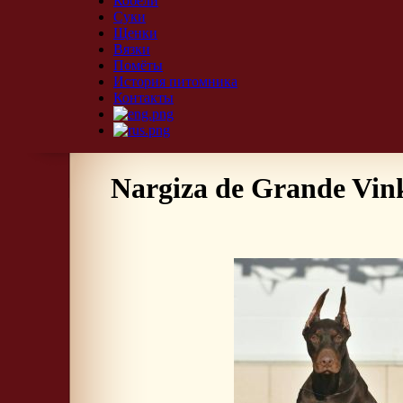
Кобели
Суки
Щенки
Вязки
Помёты
История питомника
Контакты
Nargiza de Grande Vin