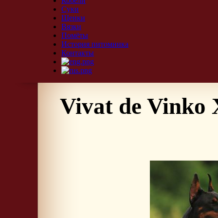
Кобели
Суки
Щенки
Вязки
Помёты
История питомника
Контакты
Vivat de Vinko