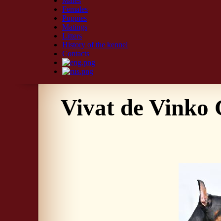
Males
Females
Puppies
Matings
Litters
History of the kennel
Contacts
Vivat de Vinko 