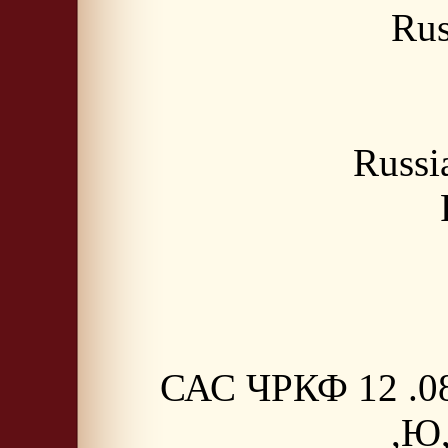
Rus
Russ
САС ЧРКФ 12 .08
,Ю