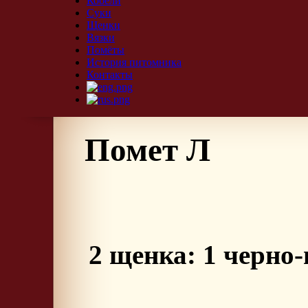
Кобели
Суки
Щенки
Вязки
Помёты
История питомника
Контакты
Помет Л
2 щенка: 1 черно