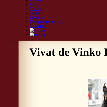
Кобели
Суки
Щенки
Вязки
Помёты
История питомника
Контакты
Vivat de Vinko 