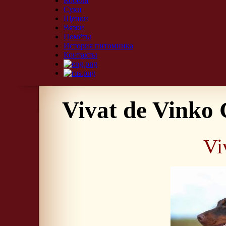
Кобели
Суки
Щенки
Вязки
Помёты
История питомника
Контакты
Vivat de Vinko 
Vi