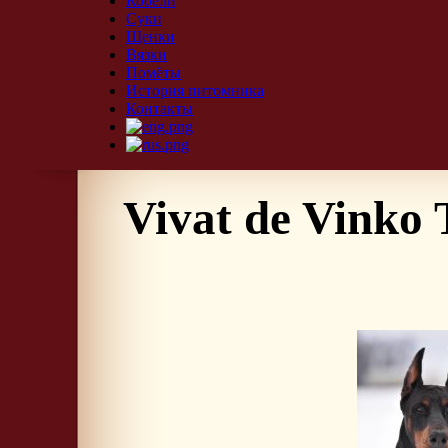
Кобели
Суки
Щенки
Вязки
Помёты
История питомника
Контакты
Vivat de Vinko